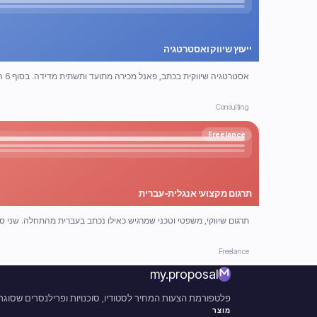
ייעוץ שיווק ואסטרטגיה
אסטרטגיה שיווקית בכתב, פאנל מכירה מתועד ותשתית מדידה. בסוף 6 השבועות הצוות שלכם רץ עם זה לבד.
Consulting
Freelance
תרגום מקצועי אנגלית-עברית
תרגום שיווקי, משפטי וטכני שמרגיש כאילו נכתב בעברית מהתחלה. שני סבב
Freelance
my
.
proposal
פלטפורמת הצעות המחיר לסטודיו, סוכנויות ופרילנסרים שסוגר
מוצר