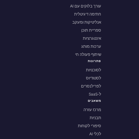
עורך בלוקים עם AI
חתימה דיגיטלית
אנליטיקות ומעקב
ספריית תוכן
אינטגרציות
ערכות מותג
שיתוף פעולה חי
פתרונות
לסוכנויות
לסטודיוס
לפרילנסרים
ל-SaaS
משאבים
מרכז עזרה
תבניות
סיפורי לקוחות
לכלי AI