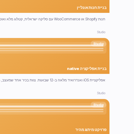
בניית חנות אונליין
חנות Shopify או WooCommerce עם סליקה ישראלית, קטלוג מלא ואוטומציות שיווק. מתחילה למכור בשבוע השביעי.
Studio
Studio
בניית אפליקציה native
אפליקציית iOS ואנדרואיד מלאה ב-12 שבועות. צוות בכיר אחד שמעצב, מפתח ומשיק.
Studio
Studio
פרויקט מיתוג מהיר