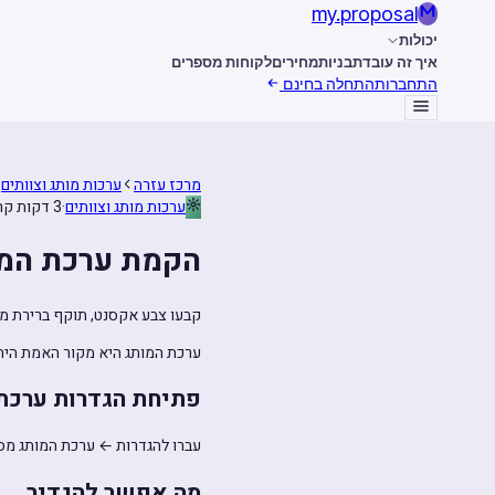
my
.
proposal
יכולות
איך זה עובד
תבניות
מחירים
לקוחות מספרים
התחברות
התחלה בחינם
מרכז עזרה
ערכות מותג וצוותים
ערכות מותג וצוותים
·
3 דקות קריאה
הקמת ערכת המ
קבעו צבע אקסנט, תוקף ברירת מחד
ערכת המותג היא מקור האמת היח
פתיחת הגדרות ערכת
עברו להגדרות ← ערכת המותג מס
מה אפשר להגדיר