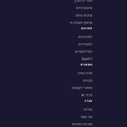
ספריית תוכן
אינטגרציות
ערכות מותג
שיתוף פעולה חי
פתרונות
לסוכנויות
לסטודיוס
לפרילנסרים
ל-SaaS
משאבים
מרכז עזרה
תבניות
סיפורי לקוחות
לכלי AI
חברה
אודות
צור קשר
תוכנית הפניות