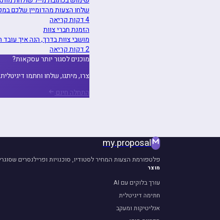
שימוש בכתובת מייל שולחת מות
שלחו הצעות מהדומיין שלכם במקום מ-@l.app
4 דקות קריאה
הזמנת חברי צוות
מושבי צוות בדרך, הנה איך עובד ה
2 דקות קריאה
מוכנים לסגור יותר עסקאות?
צרו, מיתגו, שלחו וחתמו דיגיטלית ע
התחלה חינם
my
.
proposal
פלטפורמת הצעות המחיר לסטודיו, סוכנויות ופרילנסרים שסוגרי
מוצר
עורך בלוקים עם AI
חתימה דיגיטלית
אנליטיקות ומעקב