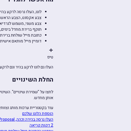
לוגו, העלו גרסה לרקע בהי
צבע אקסנט, הצבע הראשי 
צבע משני, משמש לגרדיאנ
תוקף ברירת מחדל בימים,
כתובת מייל שולחת ברירת מחדל, כתובת ה-From
דומיין מייל מותאם אישית, 
טיפ
העלו גם לוגו לרקע בהיר וגם לרקע כהה. MyProposal בוחר את הנכון בהתאם לגרדיאנט 
החלת השינויים
לחצו על "שמירת שינויים". השינ
אותן מחדש.
עוד בקטגוריית ערכות מותג וצוותי
הוספת הלוגו שלכם
העלו גרסה בהירה וכהה, MyProposal משתמש בנכונה אוטומטית.
2 דקות קריאה