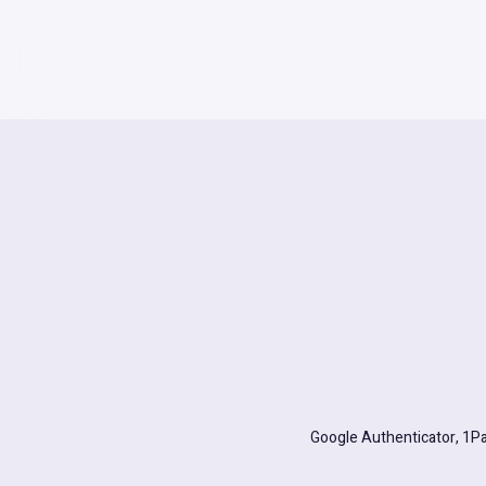
ל". תקבלו הנחיה להגדיר אפליקציית אימות (Google Authenticator, 1Password, Authy