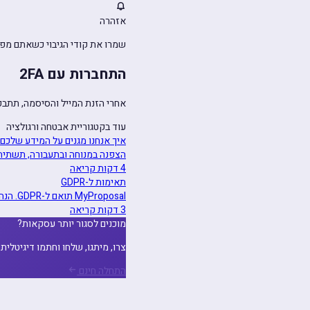
אזהרה
שמרו את קודי הגיבוי כשאתם מפעילים 2FA. אם איבדתם גישה לאפליקציית האימות ואין לכם קודי גיבוי, שחזור החשבון ד
התחברות עם 2FA
אחרי הזנת המייל והסיסמה, תתבקשו להזין את הקוד בן 6 הספרות מאפ
עוד בקטגוריית אבטחה ורגולציה
איך אנחנו מגנים על המידע שלכם
הצפנה במנוחה ובתעבורה, תשתית מותאמת ל-SOC 2
4 דקות קריאה
תאימות ל-GDPR
MyProposal תואם ל-GDPR. הנה איך אנחנו מטפלים בבקשות של נושאי מידע ובעיבוד נתונים.
3 דקות קריאה
מוכנים לסגור יותר עסקאות?
צרו, מיתגו, שלחו וחתמו דיגיטלית ע
התחלה חינם