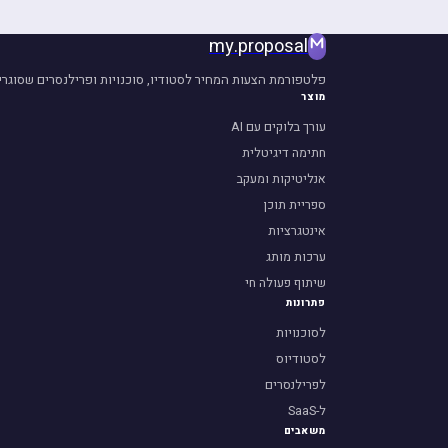
my
.
proposal
פלטפורמת הצעות המחיר לסטודיו, סוכנויות ופרילנסרים שסוגרי
מוצר
עורך בלוקים עם AI
חתימה דיגיטלית
אנליטיקות ומעקב
ספריית תוכן
אינטגרציות
ערכות מותג
שיתוף פעולה חי
פתרונות
לסוכנויות
לסטודיוס
לפרילנסרים
ל-SaaS
משאבים