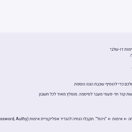
מות דו-שלבי
לכם כדי להוסיף שכבת הגנה נוספת.
עברו להגדרות ← פרופיל ← אבטחה ← אימות ← "ניהו