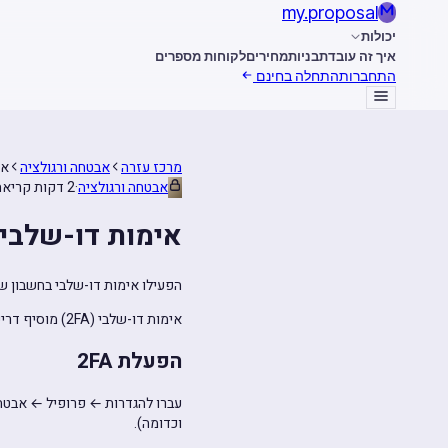
my
.
proposal
יכולות
איך זה עובד
תבניות
מחירים
לקוחות מספרים
התחברות
התחלה בחינם
מרכז עזרה
אבטחה ורגולציה
אי
אבטחה ורגולציה
·
2 דקות קריאה
אימות דו-שלבי
הפעילו אימות דו-שלבי בחשבון ש
אימות דו-שלבי (2FA) מוסיף דרישת קוד חד-פעמי מעבר לסיסמה. מומלץ מאוד לכל חשבון.
הפעלת 2FA
וכדומה).